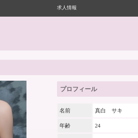
求人情報
プロフィール
名前
真白 サキ
年齢
24