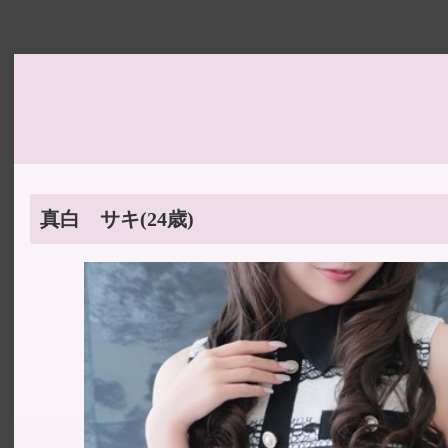
真白 サキ
(24歳)